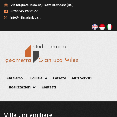
Salta al contenuto principale
Via Torquato Tasso 42, Piazza Brembana (BG)
+39 0345 19 001 66
info@milesigianluca.it
Chi siamo
Edilizia
Catasto
Altri Servizi
Realizzazioni
Contatti
Tu sei qui
Villa unifamiliare