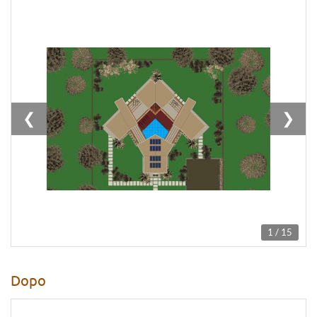
❮
❯
1 / 15
Dopo