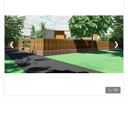
❮
❯
1 / 39